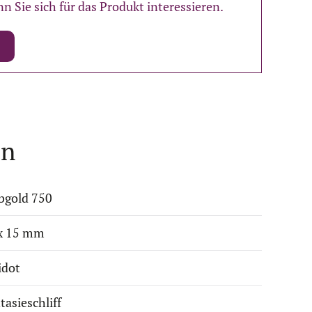
n Sie sich für das Produkt interessieren.
en
bgold 750
x 15 mm
idot
tasieschliff