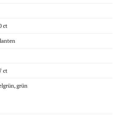
0 ct
llanten
7 ct
elgrün, grün