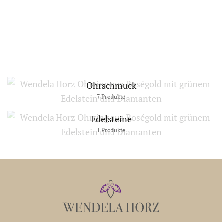
Halsschmuck
Bienchen
18
Anhänger
Produkte
15
Ringe
Produkte
13
Produkte
Ohrschmuck
7 Produkte
Edelsteine
1 Produkte