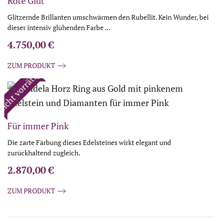
Rote Glut
Glitzernde Brillanten umschwärmen den Rubellit. Kein Wunder, bei
dieser intensiv glühenden Farbe …
4.750,00
€
ZUM PRODUKT
icht vorrätig
Für immer Pink
Die zarte Färbung dieses Edelsteines wirkt elegant und
zurückhaltend zugleich.
2.870,00
€
ZUM PRODUKT