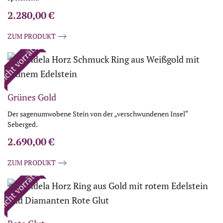
2.280,00
€
ZUM PRODUKT
icht vorrätig
Grünes Gold
Der sagenumwobene Stein von der „verschwundenen Insel“
Seberged.
2.690,00
€
ZUM PRODUKT
icht vorrätig